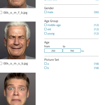
Gender
004_o_m_f_b.jpg
male
Age Group
middle-age
old
young
Age
from
to
Go
Picture Set
004_o_m_s_b.jpg
a
b