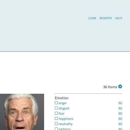
LOGIN
REGISTER
HELP
36 Items
Emotion
anger
disgust
fear
happiness
neutrality
sadness