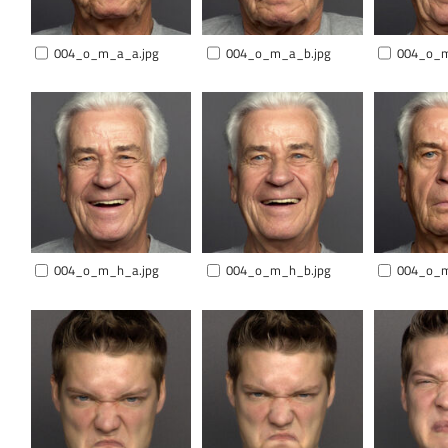
004_o_m_a_a.jpg
004_o_m_a_b.jpg
004_o_m
004_o_m_h_a.jpg
004_o_m_h_b.jpg
004_o_m