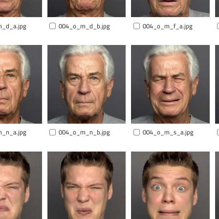
_d_a.jpg
004_o_m_d_b.jpg
004_o_m_f_a.jpg
_n_a.jpg
004_o_m_n_b.jpg
004_o_m_s_a.jpg