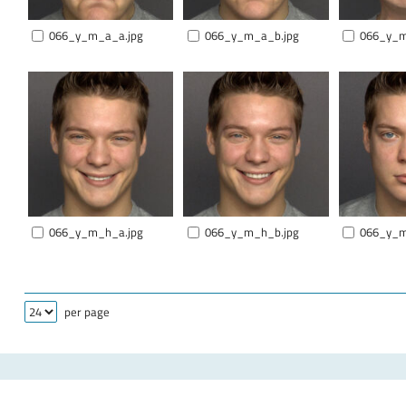
066_y_m_a_a.jpg
066_y_m_a_b.jpg
066_y_m
066_y_m_h_a.jpg
066_y_m_h_b.jpg
066_y_m
per page